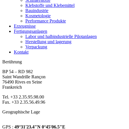
Schmierstoffe
Klebstoffe und Klebemittel
Bauindustrie
Kosmetologie
Performance Produkte
Erzeugnisse
Fertigungsanlagen
Labor und halbindustrielle Pilotanlagen
Herstellung und lagerung
Verpackung
Kontakt
Berührung
BP 54 – RD 982
Saint Wandrille Rançon
76490 Rives en Seine
Frankreich
Tel. +33 2.35.95.98.00
Fax. +33 2.35.56.49.96
Geographische Lage
GPS :
49°31'23.4"N 0°45'06.5"E