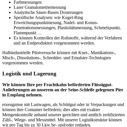
Farbmessungen
Laser Granulometriemessung
Analytische Säure-Basen Dosierungen
Spezifische Analysen: wie Kugel-Ring
Erweichungspunktmesung, Nadel- und Konus-
Penetrationsmessungen, Plastizitätsmessung, Schmelzpunkt,
Flammpunkt …
Es können Kontrollen der Rohstoffe, während der Verfahren
und an Endprodukten vorgenommen werden.
Halbindustrielle Pilotversuche können mit Knet-, Mastikations-,
Misch-, Dissolutions-, Schredder- und Emulsier-Technlogien
vorgenommen werden.
Logistik und Lagerung
Wir können Ihre per Frachtkahn beförderten Flüssiggut-
Anlieferungen an unserem an der Seine-Schleife gelegenen Pier
in Empfang nehmen.
erzeugnisse mit Lastwagen, als Schüttgut oder in Verpackungen und
können ihre Container befördern; dies alles mit exakter
Mengenkontrolle anhand unserer geeichten und amtlich zertifizierten
Zähl-, Wiege- und Messmittel. Mit unserer Logistikstruktur können
wir pro Tag bis zu 30 Lkw be- und/oder entladen.