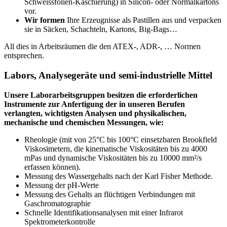
Schweissfolien-Kaschierung) in Silicon- oder Normalkartons
vor.
Wir formen
Ihre Erzeugnisse als Pastillen aus und verpacken
sie in Säcken, Schachteln, Kartons, Big-Bags…
All dies in Arbeitsräumen die den ATEX-, ADR-, … Normen
entsprechen.
Labors, Analysegeräte und semi-industrielle Mittel
Unsere Laborarbeitsgruppen besitzen die erforderlichen
Instrumente zur Anfertigung der in unseren Berufen
verlangten, wichtigsten Analysen und physikalischen,
mechanische und chemischen Messungen, wie:
Rheologie (mit von 25°C bis 100°C einsetzbaren Brookfield
Viskosimetern, die kinematische Viskositäten bis zu 4000
mPas und dynamische Viskositäten bis zu 10000 mm²/s
erfassen können).
Messung des Wassergehalts nach der Karl Fisher Methode.
Messung der pH-Werte
Messung des Gehalts an flüchtigen Verbindungen mit
Gaschromatographie
Schnelle Identifikationsanalysen mit einer Infrarot
Spektrometerkontrolle